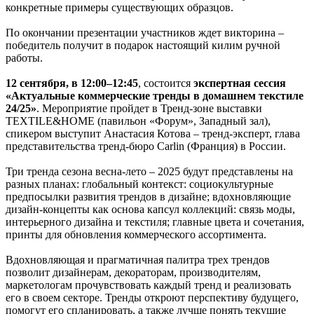
конкретные примеры существующих образцов.
По окончании презентации участников ждет викторина –
победитель получит в подарок настоящий килим ручной
работы.
12 сентября,
в 12:00–12:45
, состоится
экспертная сессия
«Актуальные коммерческие тренды в домашнем текстиле
24/25»
. Мероприятие пройдет в Тренд-зоне выставки
TEXTILE&HOME (павильон «Форум», Западный зал),
спикером выступит Анастасия Котова – тренд-эксперт, глава
представительства тренд-бюро Carlin (Франция) в России.
Три тренда сезона весна-лето – 2025 будут представлены на
разных планах: глобальный контекст: социокультурные
предпосылки развития трендов в дизайне; вдохновляющие
дизайн-концепты как основа капсул коллекций: связь моды,
интерьерного дизайна и текстиля; главные цвета и сочетания,
принты для обновления коммерческого ассортимента.
Вдохновляющая и прагматичная палитра трех трендов
позволит дизайнерам, декораторам, производителям,
маркетологам прочувствовать каждый тренд и реализовать
его в своем секторе. Тренды откроют перспективу будущего,
помогут его спланировать, а также лучше понять текущие