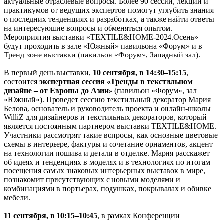
актуальные отраслевые вопросы. Более 90 сессий, лекций и
практикумов от ведущих экспертов помогут углубить знания
о последних тенденциях и разработках, а также найти ответы
на интересующие вопросы и обменяться опытом.
Мероприятия выставки «TEXTILE&HOME-2024.Осень»
будут проходить в зале «Южный» павильона «Форум» и в
Тренд-зоне выставки (павильон «Форум», Западный зал).
В первый день выставки,
10 сентября, в 14:30–15:15
,
состоится
экспертная сессия «Тренды в текстильном
дизайне – от Европы до Азии»
(павильон «Форум», зал
«Южный»). Проведет сессию текстильный декоратор Мария
Белова, основатель и руководитель проекта и онлайн-школы
WilliZ для дизайнеров и текстильных декораторов, который
является постоянным партнером выставки TEXTILE&HOME.
Участники рассмотрят такие вопросы, как основные цветовые
схемы в интерьере, фактуры и сочетание орнаментов, акцент
на технологии пошива и детали в отделке. Мария расскажет
об идеях и тенденциях в моделях и в технологиях по итогам
посещения самых знаковых интерьерных выставок в мире,
познакомит присутствующих с новыми моделями и
комбинациями в портьерах, подушках, покрывалах и обивке
мебели.
11 сентября, в 10:15–10:45
, в рамках Конференции