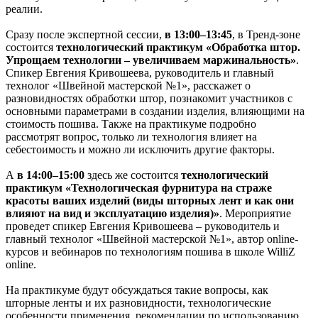
реалии.
Сразу после экспертной сессии,
в 13:00–13:45
, в Тренд-зоне
состоится
технологический практикум «Обработка штор.
Упрощаем технологии – увеличиваем маржинальность»
.
Спикер Евгения Кривошеева, руководитель и главный
технолог «Швейной мастерской №1», расскажет о
разновидностях обработки штор, познакомит участников с
основными параметрами в создании изделия, влияющими на
стоимость пошива. Также на практикуме подробно
рассмотрят вопрос, только ли технология влияет на
себестоимость и можно ли исключить другие факторы.
А
в 14:00–15:00
здесь же состоится
технологический
практикум «Технологическая фурнитура на страже
красоты ваших изделий (виды шторных лент и как они
влияют на вид и эксплуатацию изделия)»
. Мероприятие
проведет спикер Евгения Кривошеева – руководитель и
главный технолог «Швейной мастерской №1», автор online-
курсов и вебинаров по технологиям пошива в школе WilliZ
online.
На практикуме будут обсуждаться такие вопросы, как
шторные ленты и их разновидности, технологические
особенности применения, рекомендации по использованию