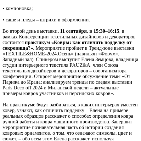
• компоновка;
• саше и пледы – штрихи в оформлении.
Во второй день выставки,
11 сентября, в 15:30–16:15
, в
рамках Конференции текстильных дизайнеров и декораторов
состоится
практикум «Ковры: как отличить подделку от
сокровища?»
. Мероприятие пройдет в Тренд-зоне выставки
«TEXTILE&HOME-2024.Осень» (павильон «Форум»,
Западный зал). Спикером выступит Елена Земцова, владелица
студии интерьерного текстиля PAUZ&A, член Союза
текстильных дизайнеров и декораторов – соорганизатора
конференции. Откроет мероприятие обсуждение темы «От
Парижа до Ирана: анализируем тренды по следам выставки
Paris Deco off 2024 и Миланской недели – актуальные
примеры ковров участников и персидских ковров».
На практикуме будут разбираться, в каких интерьерах уместен
ковер, узнают, как отличить подделку – Елена на примере
реальных образцов расскажет о способах определения ковра
ручной работы и ковра машинного производства. Завершит
мероприятие познавательная часть об истории создания
ковровых орнаментов, о том, что означают символы, цвет и
сюжет, – обо всем этом Елена расскажет, используя