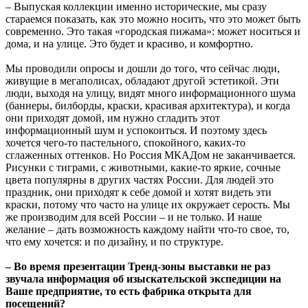
– Выпуская коллекции именно исторические, мы сразу
стараемся показать, как это можно носить, что это может быть
современно. Это такая «городская пижама»: может носиться и
дома, и на улице. Это будет и красиво, и комфортно.
Мы проводили опросы и дошли до того, что сейчас люди,
живущие в мегаполисах, обладают другой эстетикой. Эти
люди, выходя на улицу, видят много информационного шума
(баннеры, билборды, краски, красивая архитектура), и когда
они приходят домой, им нужно сгладить этот
информационный шум и успокоиться. И поэтому здесь
хочется чего-то пастельного, спокойного, каких-то
сглаженных оттенков. Но Россия МКАДом не заканчивается.
Рисунки с тиграми, с животными, какие-то яркие, сочные
цвета популярны в других частях России. Для людей это
праздник, они приходят к себе домой и хотят видеть эти
краски, потому что часто на улице их окружает серость. Мы
же производим для всей России – и не только. И наше
желание – дать возможность каждому найти что-то свое, то,
что ему хочется: и по дизайну, и по структуре.
– Во время презентации Тренд-зоны выставки не раз
звучала информация об изыскательской экспедиции на
Ваше предприятие, то есть фабрика открыта для
посещений?