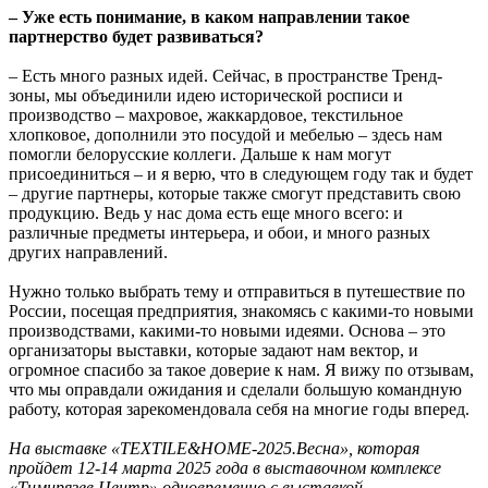
– Уже есть понимание, в каком направлении такое
партнерство будет развиваться?
– Есть много разных идей. Сейчас, в пространстве Тренд-
зоны, мы объединили идею исторической росписи и
производство – махровое, жаккардовое, текстильное
хлопковое, дополнили это посудой и мебелью – здесь нам
помогли белорусские коллеги. Дальше к нам могут
присоединиться – и я верю, что в следующем году так и будет
– другие партнеры, которые также смогут представить свою
продукцию. Ведь у нас дома есть еще много всего: и
различные предметы интерьера, и обои, и много разных
других направлений.
Нужно только выбрать тему и отправиться в путешествие по
России, посещая предприятия, знакомясь с какими-то новыми
производствами, какими-то новыми идеями. Основа – это
организаторы выставки, которые задают нам вектор, и
огромное спасибо за такое доверие к нам. Я вижу по отзывам,
что мы оправдали ожидания и сделали большую командную
работу, которая зарекомендовала себя на многие годы вперед.
На выставке «TEXTILE&HOME-2025.Весна», которая
пройдет 12-14 марта 2025 года в выставочном комплексе
«Тимирязев Центр» одновременно с выставкой