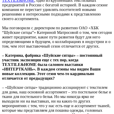
TEXTILE&HOME
, одно из крупнейших текстильных
предприятий в России с богатой историей. В каждом сезоне
компания не перестает удивлять посетителей новыми
решениями и интересными подходами к представлению
своего ассортимента.
Мы поговорили с директором по развитию ОАО «ХБК
“Шуйские ситцы”» Катериной Матросовой о том, чем сегодня
живет предприятие, какие пути развития будут для него
определяющими в будущем, о коллаборациях в индустрии и о
том, чем этот выставочный сезон отличается от других.
– Катерина, фабрика «Шуйские ситцы» – постоянный
участник экспозиции еще с тех пор, когда
TEXTILE&HOME была салоном выставки
«ИНТЕРТКАНЬ». В каждом сезоны мы видим Ваши
новые коллекции. Этот сезон чем-то кардинально
отличается от предыдущих?
– «Шуйские ситцы» традиционно ассоциируют с текстилем
для дома, наш основной ассортимент – это постельное белье и
ткани для постельного белья. Но мы никогда ярко не
выходили ни на выставках, ни на каких-то других
мероприятиях с тем, что у нас есть еще и ассортимент тканей,
которые мы представляем для пошива одежды, головных