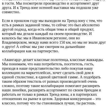
в гости. Мы посмотрели производство и ассортимент друг
друга. И к Тренд-зоне осенней выставки мы подошли уже
совместно.
Если в прошлом году мы выходили на Тренд-зону с тем, что
есть в рамках заданной темы, то сейчас это был абсолютно
другой подход, когда есть общая тема и общий продукт,
который мы делали каждый на своем производстве. И
казалось бы: мы в Ивановском регионе, они во
Владимирском, между нами всего 150 км, но мы не знали друг
о друге! А сейчас мы уже смотрим на дальнейшие
коллаборации как на партнерство.
«Авангард» делает классные полотенца, классные жаккарды.
Мы понимаем, что наш потребитель, посетитель, гость,
приходя в наше представительство либо покупая нашу
коллекцию на маркетплейсах, хочет сделать свой дом в
единой стилистике, в единой цветовой гамме. А подобрать
таким образом текстиль от разных производителей очень
сложно, поэтому такие коллаборации помогают расширять
наши линейки, расширять ассортимент по своим брендам и
работать не только в рамках Тренд-зоны, а в партнерских
отношениях на рынке в целом. Здоровая конкуренция – это
классно, потому что ты становишься лучше, ты растешь.