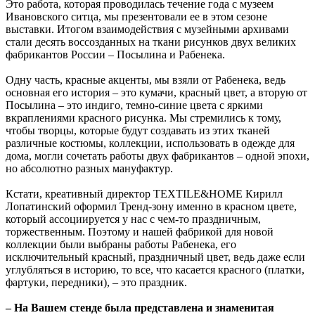
Это работа, которая проводилась течение года с музеем
Ивановского ситца, мы презентовали ее в этом сезоне
выставки. Итогом взаимодействия с музейными архивами
стали десять воссозданных на ткани рисунков двух великих
фабрикантов России – Посылина и Рабенека.
Одну часть, красные акценты, мы взяли от Рабенека, ведь
основная его история – это кумачи, красный цвет, а вторую от
Посылина – это индиго, темно-синие цвета с яркими
вкраплениями красного рисунка. Мы стремились к тому,
чтобы творцы, которые будут создавать из этих тканей
различные костюмы, коллекции, использовать в одежде для
дома, могли сочетать работы двух фабрикантов – одной эпохи,
но абсолютно разных мануфактур.
Кстати, креативный директор TEXTILE&HOME Кирилл
Лопатинский оформил Тренд-зону именно в красном цвете,
который ассоциируется у нас с чем-то праздничным,
торжественным. Поэтому и нашей фабрикой для новой
коллекции были выбраны работы Рабенека, его
исключительный красный, праздничный цвет, ведь даже если
углубляться в историю, то все, что касается красного (платки,
фартуки, передники), – это праздник.
– На Вашем стенде была представлена и знаменитая