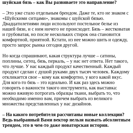
шуйская бязь – как Вы развиваете это направление?
– Это уже стало отдельным брендом. Даже те, кто не знаком с
«Шуйскими ситцами», знакомы с шуйской бязью.
Двадцатилетиями люди используют постельное белье из
нашей бязи, и с ним ничего не происходит. Бязь – жестковатая
и грубоватая, но после нескольких стирок она становится
комфортной, приятной. Кстати, из нее можно шить и одежду,
просто запрос рынка сегодня другой.
Но когда спрашивают, какая структура лучше – сатины,
поплины, ситец, бязь, перкаль, – у нас нет ответа. Нет такого,
что лучше. У нас каждый продукт качественный. Каждый
продукт сделан с душой руками двух тысяч человек. Каждому
откликается свое – кому как комфортно, у кого какой вкус.
Для кого-то бязь – это идеально. И как раз здесь можно
говорить о важности такого инструмента, как выставка:
можно вживую потрогать образцы ткани, выбрать то, что
необходимо именно вам, причем выбрать из великого
множества представленных у нас дизайнов.
– На какого потребителя рассчитаны новые коллекции?
Ведь выбранный Вами вектор нельзя назвать абсолютным
трендом, это в чем-то даже новаторская история.