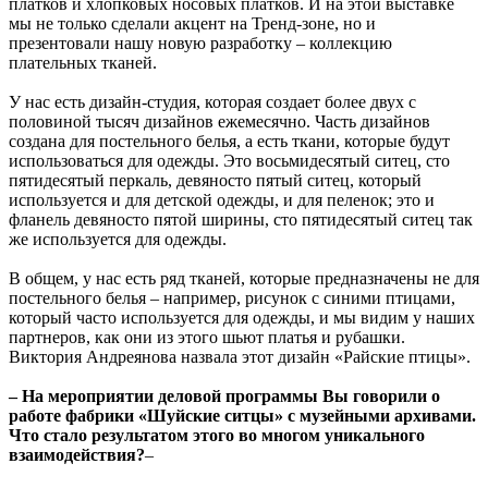
платков и хлопковых носовых платков. И на этой выставке
мы не только сделали акцент на Тренд-зоне, но и
презентовали нашу новую разработку – коллекцию
плательных тканей.
У нас есть дизайн-студия, которая создает более двух с
половиной тысяч дизайнов ежемесячно. Часть дизайнов
создана для постельного белья, а есть ткани, которые будут
использоваться для одежды. Это восьмидесятый ситец, сто
пятидесятый перкаль, девяносто пятый ситец, который
используется и для детской одежды, и для пеленок; это и
фланель девяносто пятой ширины, сто пятидесятый ситец так
же используется для одежды.
В общем, у нас есть ряд тканей, которые предназначены не для
постельного белья – например, рисунок с синими птицами,
который часто используется для одежды, и мы видим у наших
партнеров, как они из этого шьют платья и рубашки.
Виктория Андреянова назвала этот дизайн «Райские птицы».
– На мероприятии деловой программы Вы говорили о
работе фабрики «Шуйские ситцы» с музейными архивами.
Что стало результатом этого во многом уникального
взаимодействия?
–