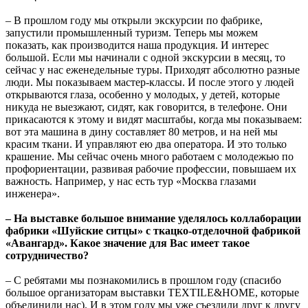
– В прошлом году мы открыли экскурсии по фабрике,
запустили промышленный туризм. Теперь мы можем
показать, как производится наша продукция. И интерес
большой. Если мы начинали с одной экскурсии в месяц, то
сейчас у нас еженедельные туры. Приходят абсолютно разные
люди. Мы показываем мастер-классы. И после этого у людей
открываются глаза, особенно у молодых, у детей, которые
никуда не выезжают, сидят, как говорится, в телефоне. Они
прикасаются к этому и видят масштабы, когда мы показываем:
вот эта машина в дину составляет 80 метров, и на ней мы
красим ткани. И управляют ею два оператора. И это только
крашение. Мы сейчас очень много работаем с молодежью по
профориентации, развивая рабочие профессии, повышаем их
важность. Например, у нас есть тур «Москва глазами
инженера».
– На выставке большое внимание уделялось коллаборации
фабрики «Шуйские ситцы» с ткацко-отделочной фабрикой
«Авангард». Какое значение для Вас имеет такое
сотрудничество?
– С ребятами мы познакомились в прошлом году (спасибо
большое организаторам выставки TEXTILE&HOME, которые
объединили нас). И в этом году мы уже съездили друг к другу