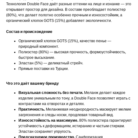
Технология Double Face даёт разные оттенки на лице и изнанке — это
открывает простор для дизайна. В составе преобладает полиэстер
(80%), что делает полотно особенно прочным и износостойким, а
органический хлопок GOTS (15%) добавляет экологичности.
Состав и происхождение
Органический хлопок GOTS (15%), качество пенье —
природный компонент.
Полиэстер (80%) — высокая прочность, формоустойчивость,
быстрое высыхание.
Эластан (5%) — деликатный стрейч.
Прямые поставки из Турции.
Что это даёт вашему бренду
Визуальная сложность без печати.
Меланж делает каждое
изделие уникальным по тону, а Double Face позволяет играть с
контрастами на отворотах и деталях.
Практичность.
Меланжевая неоднородность маскирует мелкие
загрязнения и следы носки, продлевая товарный вид.
Износостойкость на максимуме.
80% полиэстера гарантируют
устойчивость к деформациям, истиранию и частым стиркам.
Эластан сохраняет упругость.
Предсказуемое производство.
Санфоризация,