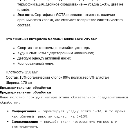
термофиксация, двойное окрашивание — усадка 1–3%, цвет не
плывёт.
Эко-нота.
Сертификат GOTS позволяет отметить наличие
органического хлопка, что смягчает восприятие синтетического
состава.
Что сшить из интерлока меланж Double Face 285 г/м²
Спортивные костюмы, олимпийки, джоггеры;
Худи и свитшоты с двусторонним капюшоном;
Детскую одежду активной носки;
Корпоративный мерч.
Плотность: 258 г/м²
Состав: 15% органический хлопок 80% полиэстер 5% эластан
Ширина: 170 см
Предварительные обработки
Предварительные обработки
Наше полотно проходит четыре этапа обязательной предварительной
обработки:
Санфоризация
— гарантирует усадку всего 1–3%, в то время
как обычный трикотаж садится на 5–10%.
Силиконизация
— придаёт ткани невероятную мягкость и
шелковистость.