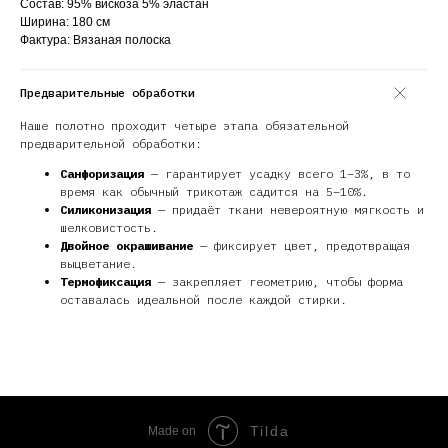
Состав: 95% вискоза 5% эластан
Ширина: 180 см
Фактура: Вязаная полоска
Предварительные обработки
Наше полотно проходит четыре этапа обязательной
предварительной обработки:
Санфоризация
— гарантирует усадку всего 1–3%, в то
время как обычный трикотаж садится на 5–10%.
Силиконизация
— придаёт ткани невероятную мягкость и
шелковистость.
Двойное окрашивание
— фиксирует цвет, предотвращая
выцветание.
Термофиксация
— закрепляет геометрию, чтобы форма
оставалась идеальной после каждой стирки.
Tilda
Made on