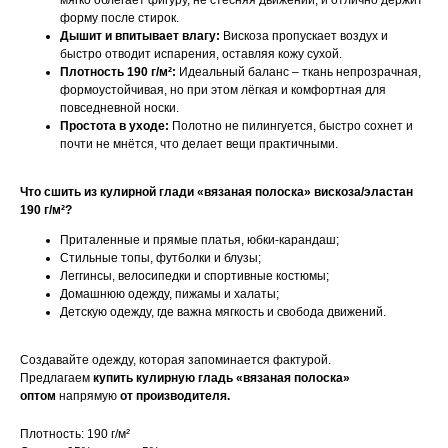
мягко облегает фигуру, не стесняя движений, и отлично держит
форму после стирок.
Дышит и впитывает влагу:
Вискоза пропускает воздух и
быстро отводит испарения, оставляя кожу сухой.
Плотность 190 г/м²:
Идеальный баланс – ткань непрозрачная,
формоустойчивая, но при этом лёгкая и комфортная для
повседневной носки.
Простота в уходе:
Полотно не пилингуется, быстро сохнет и
почти не мнётся, что делает вещи практичными.
Что сшить из кулирной глади «вязаная полоска» вискоза/эластан
190 г/м²?
Приталенные и прямые платья, юбки-карандаш;
Стильные топы, футболки и блузы;
Леггинсы, велосипедки и спортивные костюмы;
Домашнюю одежду, пижамы и халаты;
Детскую одежду, где важна мягкость и свобода движений.
Создавайте одежду, которая запоминается фактурой.
Предлагаем
купить кулирную гладь «вязаная полоска»
оптом
напрямую
от производителя.
Плотность: 190 г/м²