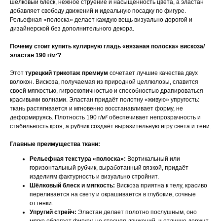
шёлковый блеск, нежное струение и насыщенность цвета, а эластан
добавляет свободу движений и идеальную посадку по фигуре.
Рельефная «полоска» делает каждую вещь визуально дорогой и
дизайнерской без дополнительного декора.
Почему стоит купить кулирную гладь «вязаная полоска» вискоза/
эластан 190 г/м²?
Этот
турецкий трикотаж премиум
сочетает лучшие качества двух
волокон. Вискоза, получаемая из природной целлюлозы, славится
своей мягкостью, гигроскопичностью и способностью драпироваться
красивыми волнами. Эластан придаёт полотну «живую» упругость:
ткань растягивается и мгновенно восстанавливает форму, не
деформируясь. Плотность 190 г/м² обеспечивает непрозрачность и
стабильность кроя, а рубчик создаёт выразительную игру света и тени.
Главные преимущества ткани:
Рельефная текстура «полоска»:
Вертикальный или
горизонтальный рубчик, выработанный вязкой, придаёт
изделиям фактурность и визуально стройнит.
Шёлковый блеск и мягкость:
Вискоза приятна к телу, красиво
переливается на свету и окрашивается в глубокие, сочные
оттенки.
Упругий стрейч:
Эластан делает полотно послушным, оно