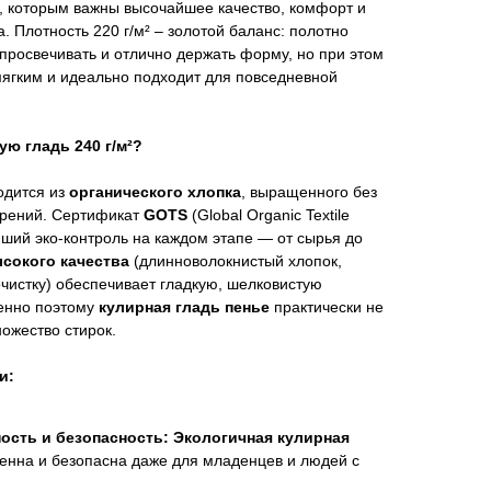
, которым важны высочайшее качество, комфорт и
. Плотность 220 г/м² – золотой баланс: полотно
 просвечивать и отлично держать форму, но при этом
мягким и идеально подходит для повседневной
ую гладь 240 г/м²?
одится из
органического хлопка
, выращенного без
брений. Сертификат
GOTS
(Global Organic Textile
йший эко-контроль на каждом этапе — от сырья до
сокого качества
(длинноволокнистый хлопок,
истку) обеспечивает гладкую, шелковистую
менно поэтому
кулирная гладь пенье
практически не
ожество стирок.
и:
ость и безопасность:
Экологичная кулирная
енна и безопасна даже для младенцев и людей с