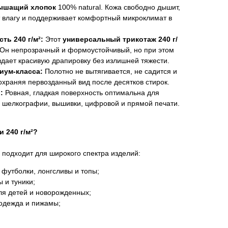
ышащий хлопок
100% natural. Кожа свободно дышит,
т влагу и поддерживает комфортный микроклимат в
ть 240 г/м²:
Этот
универсальный трикотаж 240 г/
Он непрозрачный и формоустойчивый, но при этом
здает красивую драпировку без излишней тяжести.
иум-класса:
Полотно не вытягивается, не садится и
охраняя первозданный вид после десятков стирок.
:
Ровная, гладкая поверхность оптимальна для
 шелкографии, вышивки, цифровой и прямой печати.
 240 г/м²?
подходит для широкого спектра изделий:
 футболки, лонгсливы и топы;
 и туники;
ля детей и новорожденных;
одежда и пижамы;