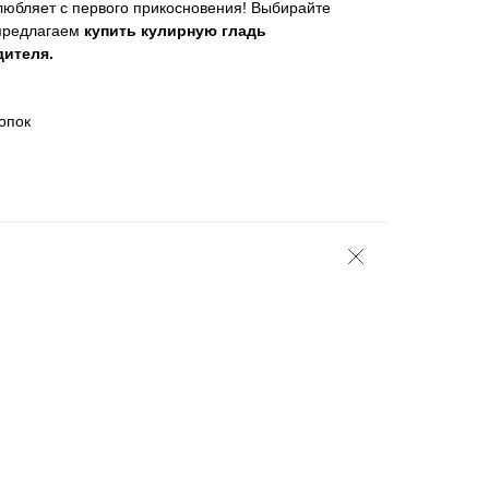
любляет с первого прикосновения! Выбирайте
предлагаем
купить кулирную гладь
дителя.
опок