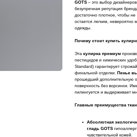
GOTS
– это выбор дизайнеров
безупречная репутация бренда
достаточно плотное, чтобы не
остается легким, невероятно 
одежды.
Почему стоит купить кулирн
Эта
кулирка премиум
произв
пестицидов и химических удо
Standard) гарантирует строжа
финальной отделки.
Пенье вы
прошедший дополнительную оч
поверхность без ворсинок. И
пилингуется и выдерживает мн
Главные преимущества ткан
Абсолютная экологичн
гладь GOTS
гипоаллерг
чувствительной кожей.