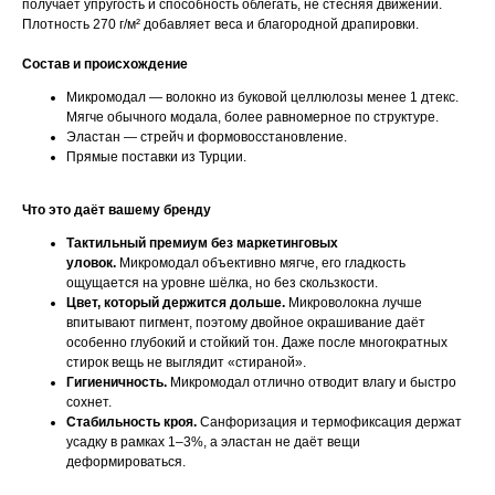
получает упругость и способность облегать, не стесняя движений.
Плотность 270 г/м² добавляет веса и благородной драпировки.
Состав и происхождение
Микромодал — волокно из буковой целлюлозы менее 1 дтекс.
Мягче обычного модала, более равномерное по структуре.
Эластан — стрейч и формовосстановление.
Прямые поставки из Турции.
Что это даёт вашему бренду
Тактильный премиум без маркетинговых
уловок.
Микромодал объективно мягче, его гладкость
ощущается на уровне шёлка, но без скользкости.
Цвет, который держится дольше.
Микроволокна лучше
впитывают пигмент, поэтому двойное окрашивание даёт
особенно глубокий и стойкий тон. Даже после многократных
стирок вещь не выглядит «стираной».
Гигиеничность.
Микромодал отлично отводит влагу и быстро
сохнет.
Стабильность кроя.
Санфоризация и термофиксация держат
усадку в рамках 1–3%, а эластан не даёт вещи
деформироваться.