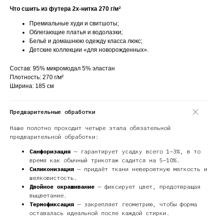
Что сшить из футера 2х-нитка 270 г/м²
Премиальные худи и свитшоты;
Облегающие платья и водолазки;
Бельё и домашнюю одежду класса люкс;
Детские коллекции «для новорожденных».
Состав: 95% микромодал 5% эластан
Плотность: 270 г/м²
Ширина: 185 см
Предварительные обработки
Наше полотно проходит четыре этапа обязательной
предварительной обработки:
Санфоризация
— гарантирует усадку всего 1–3%, в то
время как обычный трикотаж садится на 5–10%.
Силиконизация
— придаёт ткани невероятную мягкость и
шелковистость.
Двойное окрашивание
— фиксирует цвет, предотвращая
выцветание.
Термофиксация
— закрепляет геометрию, чтобы форма
оставалась идеальной после каждой стирки.