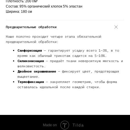
Плотность: 200 г/м²
Состав: 95% органический хлопок 5% эластан
Ширина: 180 см
Предварительные обработки
Наше полотно проходит четыре этапа обязательной
предварительной обработки:
Санфоризация
— гарантирует усадку всего 1–3%, в то
время как обычный трикотаж садится на 5–10%.
Силиконизация
— придаёт ткани невероятную мягкость и
шелковистость.
Двойное окрашивание
— фиксирует цвет, предотвращая
выцветание.
Термофиксация
— закрепляет геометрию, чтобы форма
оставалась идеальной после каждой стирки.
Tilda
Made on