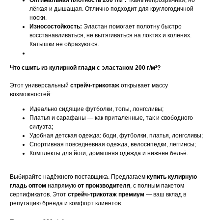
Оптимальная плотность 200 г/м²:
Ткань непрозрачная, но
лёгкая и дышащая. Отлично подходит для круглогодичной
носки.
Износостойкость:
Эластан помогает полотну быстро
восстанавливаться, не вытягиваться на локтях и коленях.
Катышки не образуются.
Что сшить из кулирной глади с эластаном 200 г/м²?
Этот универсальный
стрейч-трикотаж
открывает массу
возможностей:
Идеально сидящие футболки, топы, лонгсливы;
Платья и сарафаны — как приталенные, так и свободного
силуэта;
Удобная детская одежда: боди, футболки, платья, лонгсливы;
Спортивная повседневная одежда, велосипедки, леггинсы;
Комплекты для йоги, домашняя одежда и нижнее бельё.
Выбирайте надёжного поставщика. Предлагаем
купить кулирную
гладь оптом
напрямую
от производителя
, с полным пакетом
сертификатов. Этот
стрейч-трикотаж премиум
— ваш вклад в
репутацию бренда и комфорт клиентов.