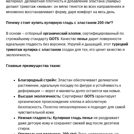
материал. Деликатная плотность и добавление эластана (лайкры)
делают трикотаж «живым»: он мягко тянется во всех направлениях и
мгновенно восстанавливает форму, даря комфорт на весь день.
Почему стоит купить кулирную гладь с эластаном 200 г/м²?
В основе – отборный
органический хлопок
, сертифицированный по
строжайшему стандарту
GOTS
. Качество
пенье
дарит поверхности
идеальную гладкость без ворсинок. Упругий и дышащий, этот
турецкий
трикотаж кулирка с эластаном
создан для тех, кто ценит качество и
экологичность.
Главные преимущества ткани:
Благородный стрейч:
Эластан обеспечивает деликатное
растяжение, идеальную посадку по фигуре и устойчивость к
деформации — ворот и манжеты долго остаются как новые.
Высшая экологичность:
Сертификат
GOTS
гарантирует
органическое происхождение хлопка и абсолютную
безопасность. Полотно гипоаллергенно и подходит для самой
чувствительной кожи.
Нежная гладкость:
Кулирная гладь пенье
не раздражает
даже детскую кожу и сохраняет свежий вид после десятков
стирок.