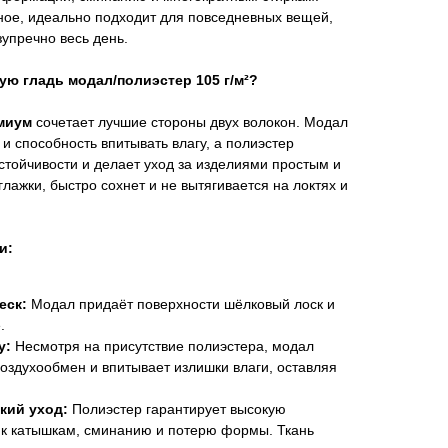
ное, идеально подходит для повседневных вещей,
упречно весь день.
ую гладь модал/полиэстер 105 г/м²?
миум
сочетает лучшие стороны двух волокон. Модал
 и способность впитывать влагу, а полиэстер
тойчивости и делает уход за изделиями простым и
лажки, быстро сохнет и не вытягивается на локтях и
и:
еск:
Модал придаёт поверхности шёлковый лоск и
.
у:
Несмотря на присутствие полиэстера, модал
оздухообмен и впитывает излишки влаги, оставляя
кий уход:
Полиэстер гарантирует высокую
ь к катышкам, сминанию и потерю формы. Ткань