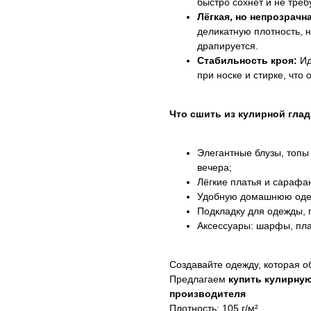
быстро сохнет и не треб
Лёгкая, но непрозрачн
деликатную плотность, н
драпируется.
Стабильность кроя:
Ид
при носке и стирке, что
Что сшить из кулирной глад
Элегантные блузы, топы 
вечера;
Лёгкие платья и сарафа
Удобную домашнюю оде
Подкладку для одежды, г
Аксессуары: шарфы, пла
Создавайте одежду, которая о
Предлагаем
купить кулирну
производителя
Плотность: 105 г/м²