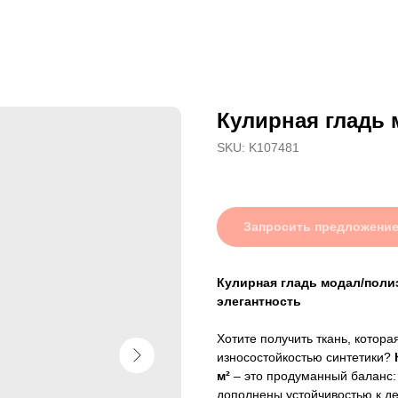
Кулирная гладь 
SKU:
K107481
Запросить предложени
Кулирная гладь модал/полиэ
элегантность
Хотите получить ткань, котор
износостойкостью синтетики?
м²
– это продуманный баланс:
дополнены устойчивостью к д