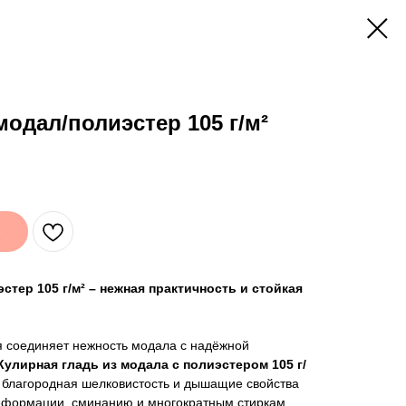
модал/полиэстер 105 г/м²
е
стер 105 г/м² – нежная практичность и стойкая
ая соединяет нежность модала с надёжной
Кулирная гладь из модала с полиэстером 105 г/
 благородная шелковистость и дышащие свойства
еформации, сминанию и многократным стиркам.