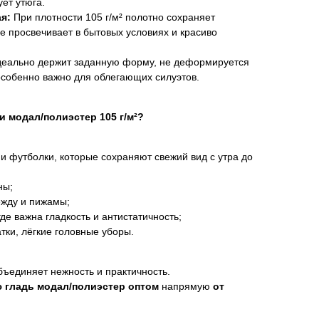
ует утюга.
ая:
При плотности 105 г/м² полотно сохраняет
е просвечивает в бытовых условиях и красиво
еально держит заданную форму, не деформируется
 особенно важно для облегающих силуэтов.
и модал/полиэстер 105 г/м²?
и футболки, которые сохраняют свежий вид с утра до
ны;
жду и пижамы;
де важна гладкость и антистатичность;
тки, лёгкие головные уборы.
бъединяет нежность и практичность.
ю гладь модал/полиэстер оптом
напрямую
от