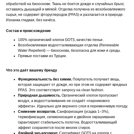
обработкой на биооснове. Ткань не боится дождя и случайных брызг,
оставаясь дышащей и мягкой. Отделка получена из возобновляемого
сырья, не содержит фторуглеродов (PFAS) и разлагается в природе.
Изнанка гладкая, без начёса.
Состав и происхождение
100% органический хлопок GOTS, качество пенье.
Возобновляемая водоотталкивающая отделка (Renewable
Water Repellent) — биооснова, безопасна для кожи и среды.
Прямые поставки из Турции.
Что это даёт вашему бренду
Функциональность без химии.
Покупатель получает вещь,
которая защищает от дождя, но при этом не содержит вредных
PFAS. Это соответствует запросу на clean fashion.
Природная дышимость.
Органический хлопок пропускает
воздух, а водоотталкивание не создаёт «парникового
эффекта». Идеально для верхнего слоя в переменчивую погоду.
Снижение возвратов.
Санфоризация (усадка 1–3%),
термофиксация, силиконизация и двойное окрашивание
гарантируют стабильность полотна. Водоотталкивающий
эффект сохраняется после многих стирок.
Двойной эко-аргумент.
Сертификат GOTS на хлопок +