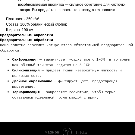
возобновляемая пропитка — сильное сочетание для карточки
товара. Вы продаёте не просто толстовку, а технологию.
Плотность: 350 г/м²
Состав: 100% органический хлопок
Ширина: 190 см
Предварительные обработки
Предварительные обработки
Наше полотно проходит четыре этапа обязательной предварительной
обработки:
Санфоризация
— гарантирует усадку всего 1–3%, в то время
как обычный трикотаж садится на 5–10%.
Силиконизация
— придаёт ткани невероятную мягкость и
шелковистость.
Двойное окрашивание
— фиксирует цвет, предотвращая
выцветание.
Термофиксация
— закрепляет геометрию, чтобы форма
оставалась идеальной после каждой стирки.
Tilda
Made on