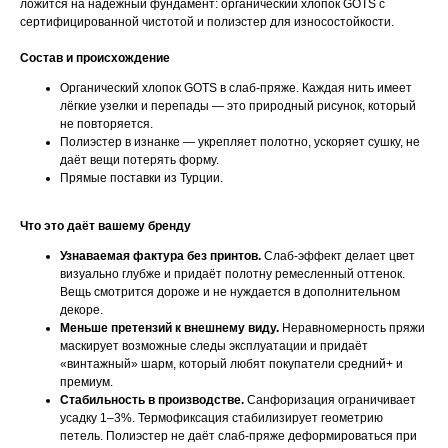
ложится на надёжный фундамент: органический хлопок GOTS с
сертифицированной чистотой и полиэстер для износостойкости.
Состав и происхождение
Органический хлопок GOTS в слаб-пряже. Каждая нить имеет
лёгкие узелки и перепады — это природный рисунок, который
не повторяется.
Полиэстер в изнанке — укрепляет полотно, ускоряет сушку, не
даёт вещи потерять форму.
Прямые поставки из Турции.
Что это даёт вашему бренду
Узнаваемая фактура без принтов.
Слаб-эффект делает цвет
визуально глубже и придаёт полотну ремесленный оттенок.
Вещь смотрится дороже и не нуждается в дополнительном
декоре.
Меньше претензий к внешнему виду.
Неравномерность пряжи
маскирует возможные следы эксплуатации и придаёт
«винтажный» шарм, который любят покупатели средний+ и
премиум.
Стабильность в производстве.
Санфоризация ограничивает
усадку 1–3%. Термофиксация стабилизирует геометрию
петель. Полиэстер не даёт слаб-пряже деформироваться при