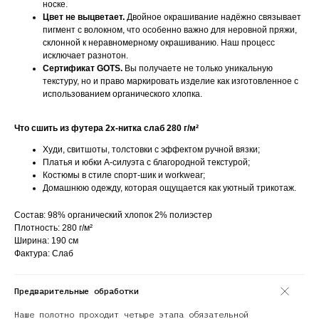
носке.
Цвет не выцветает.
Двойное окрашивание надёжно связывает
пигмент с волокном, что особенно важно для неровной пряжи,
склонной к неравномерному окрашиванию. Наш процесс
исключает разнотон.
Сертификат GOTS.
Вы получаете не только уникальную
текстуру, но и право маркировать изделие как изготовленное с
использованием органического хлопка.
Что сшить из футера 2х-нитка слаб 280 г/м²
Худи, свитшоты, толстовки с эффектом ручной вязки;
Платья и юбки А-силуэта с благородной текстурой;
Костюмы в стиле спорт-шик и workwear;
Домашнюю одежду, которая ощущается как уютный трикотаж.
Состав: 98% органический хлопок 2% полиэстер
Плотность: 280 г/м²
Ширина: 190 см
Фактура: Слаб
Предварительные обработки
Наше полотно проходит четыре этапа обязательной