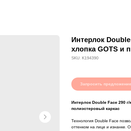
Интерлок Double
хлопка GOTS и п
SKU:
K194390
Запросить предложени
Интерлок Double Face 290 г
полиэстеровый каркас
Технология Double Face позво
оттенком на лице и изнанке. 