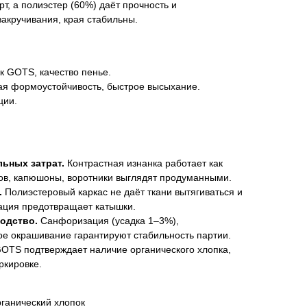
т, а полиэстер (60%) даёт прочность и
закручивания, края стабильны.
к GOTS, качество пенье.
ая формоустойчивость, быстрое высыхание.
ции.
льных затрат.
Контрастная изнанка работает как
вов, капюшоны, воротники выглядят продуманными.
.
Полиэстеровый каркас не даёт ткани вытягиваться и
зация предотвращает катышки.
одство.
Санфоризация (усадка 1–3%),
е окрашивание гарантируют стабильность партии.
OTS подтверждает наличие органического хлопка,
ркировке.
рганический хлопок