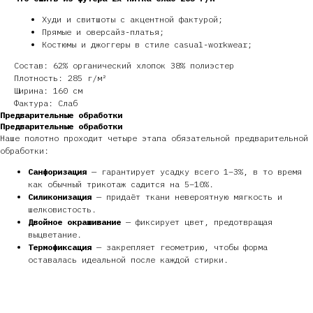
Худи и свитшоты с акцентной фактурой;
Прямые и оверсайз-платья;
Костюмы и джоггеры в стиле casual-workwear;
Состав: 62% органический хлопок 38% полиэстер
Плотность: 285 г/м²
Ширина: 160 см
Фактура: Слаб
Предварительные обработки
Предварительные обработки
Наше полотно проходит четыре этапа обязательной предварительной
обработки:
Санфоризация
— гарантирует усадку всего 1–3%, в то время
как обычный трикотаж садится на 5–10%.
Силиконизация
— придаёт ткани невероятную мягкость и
шелковистость.
Двойное окрашивание
— фиксирует цвет, предотвращая
выцветание.
Термофиксация
— закрепляет геометрию, чтобы форма
оставалась идеальной после каждой стирки.