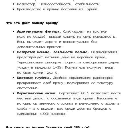
Полиэстер — износостойкость, стабильность.
Производство и прямые поставки из Турции.
Что это даёт вашему бренду
Архитектурная фактура.
Слаб-эффект на плотном
полотне создаёт выразительную матовую поверхность.
Вещь выглядит дорого и концептуально без
дополнительных принтов.
Возвратов меньше, лояльности больше.
Силиконизация
предотвращает катышки даже на неровной пряже.
Термофиксация фиксирует форму, а санфоризация держит
усадку в пределах 1–3%. Покупатель получает вещь,
которая служит долго.
Цветовая глубина.
Двойное окрашивание равномерно
прокрашивает слаб-пряжу, подчёркивая её текстуру
светотенью.
Маркетинговый актив.
Сертификат GOTS позволяет вести
честный диалог с осознанной аудиторией. Расскажите
историю органического хлопка и ремесленного эффекта
слаба — это выделит вас среди десятка брендов с
одинаковым «100% хлопок».
Что сшить из футера 2х-нитка слаб 285 г/м²