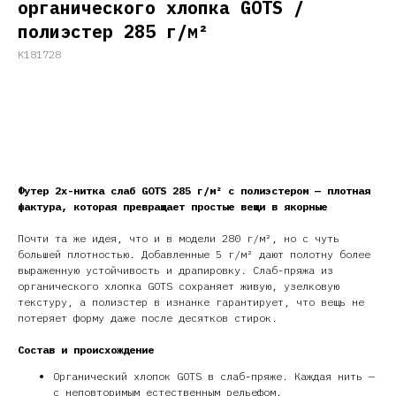
органического хлопка GOTS /
полиэстер 285 г/м²
K181728
Запросить предложение
Футер 2х-нитка слаб GOTS 285 г/м² с полиэстером — плотная
фактура, которая превращает простые вещи в якорные
Почти та же идея, что и в модели 280 г/м², но с чуть
большей плотностью. Добавленные 5 г/м² дают полотну более
выраженную устойчивость и драпировку. Слаб-пряжа из
органического хлопка GOTS сохраняет живую, узелковую
текстуру, а полиэстер в изнанке гарантирует, что вещь не
потеряет форму даже после десятков стирок.
Состав и происхождение
Органический хлопок GOTS в слаб-пряже. Каждая нить —
с неповторимым естественным рельефом.