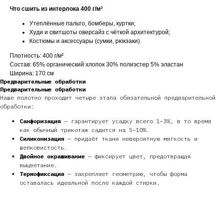
Что сшить из интерлока 400 г/м²
Утеплённые пальто, бомберы, куртки;
Худи и свитшоты оверсайз с чёткой архитектурой;
Костюмы и аксессуары (сумки, рюкзаки).
Плотность: 400 г/м²
Состав: 65% органический хлопок 30% полиэстер 5% эластан
Ширина: 170 см
Предварительные обработки
Предварительные обработки
Наше полотно проходит четыре этапа обязательной предварительной
обработки:
Санфоризация
— гарантирует усадку всего 1–3%, в то время
как обычный трикотаж садится на 5–10%.
Силиконизация
— придаёт ткани невероятную мягкость и
шелковистость.
Двойное окрашивание
— фиксирует цвет, предотвращая
выцветание.
Термофиксация
— закрепляет геометрию, чтобы форма
оставалась идеальной после каждой стирки.