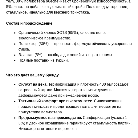
телу, 30% полиэстера обеспечивают бронебойную износостойкость, а
5% эластана добавляют деликатный стрейч. Полотно двустороннее,
стабильное, идеально для верхнего трикотажа.
Состав и происхождение
Органический хлопок GOTS (65%), качество пенье —
экологическое преимущество.
Полиэстер (30%) — прочность, формоустойчивость, ускоренная
сушка.
Эластан (5%) — свобода движений и возврат формы.
Прямые поставки из Турции.
Что это даёт вашему бренду
Силуэт на века.
Термофиксация и плотность 400 г/м² создают
встроенный каркас. Манжеты, ворот и низ изделия не
деформируются даже при ежедневной носке.
Тактильный комфорт при высоком весе.
Силиконизация
придаёт мягкость и предотвращает катышки, несмотря на
присутствие полиэстера.
Предсказуемость в производстве.
Санфоризация (усадка 1–
3%) и двойное окрашивание гарантируют стабильность партии.
Никаких разнотонов и перекосов.